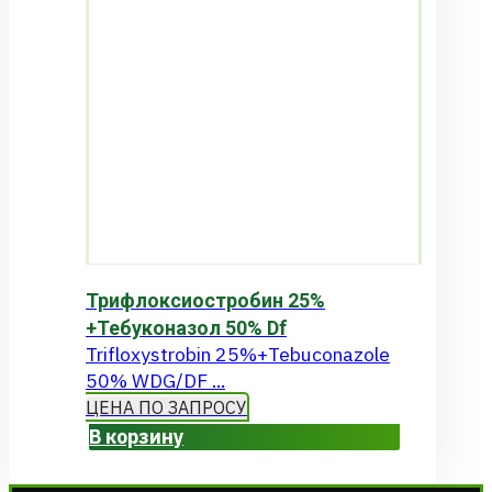
Трифлоксиостробин 25%
+Тебуконазол 50% Df
Trifloxystrobin 25%+Tebuconazole
50% WDG/DF ...
ЦЕНА ПО ЗАПРОСУ
В корзину