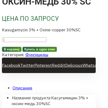
ОКСИН-МЕДЬ 30% SC
ЦЕНА ПО ЗАПРОСУ
Kasugamycin 3% + Oxine-copper 30%SC
Количество
товара
В корзину
Купить в один клик
Касугамицин
Категория:
Фунгициды
3%
+
Facebook
Twitter
Pinterest
Reddit
Delicious
Whatsapp
Em
оксин-
медь
30%
SC
Описание
Название продукта
Касугамицин 3% +
оксин-медь 30%SC