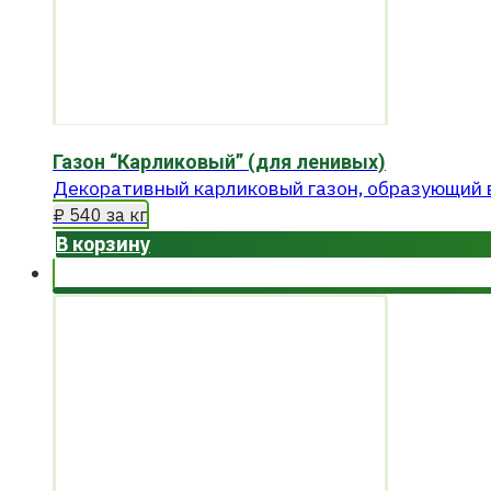
Газон “Карликовый” (для ленивых)
Декоративный карликовый газон, образующий в
₽
540
за кг
В корзину