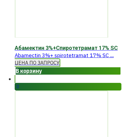
Абамектин 3%+Спиротетрамат 17% SC
Abamectin 3%+ spirotetramat 17% SC ...
ЦЕНА ПО ЗАПРОСУ
В корзину