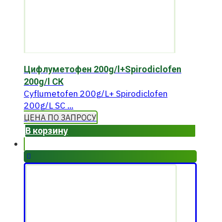
Цифлуметофен 200g/l+Spirodiclofen
200g/l СК
Cyflumetofen 200g/L+ Spirodiclofen
200g/L SC ...
ЦЕНА ПО ЗАПРОСУ
В корзину