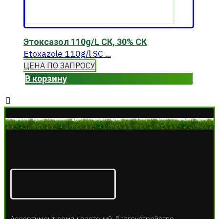
Этоксазол 110g/L СК, 30% СК
Etoxazole 110g/l SC ...
ЦЕНА ПО ЗАПРОСУ
В корзину
Ассортимент семян растений, благоустройство,