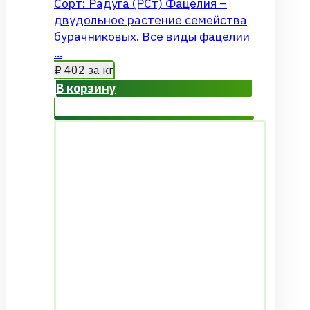
Сорт: Радуга (РСт) Фацелия –
двудольное растение семейства
бурачниковых. Все виды фацелии
...
₽
402
за кг
В корзину