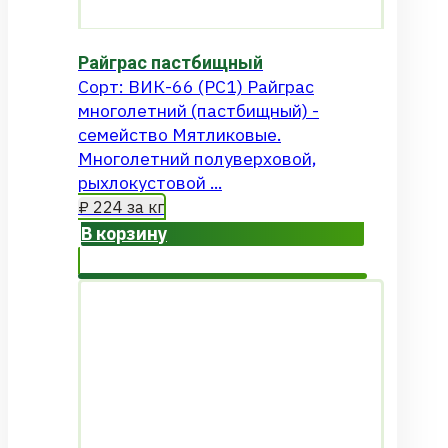
Райграс пастбищный
Сорт: ВИК-66 (РС1) Райграс
многолетний (пастбищный) -
семейство Мятликовые.
Многолетний полуверховой,
рыхлокустовой ...
₽
224
за кг
В корзину