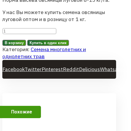
У нас Вы можете купить семена овсяницы
луговой оптом и в розницу от 1 кг.
Количество
товара
В корзину
Купить в один клик
Овсяница
Категория:
Cемена многолетних и
луговая
однолетних трав
Facebook
Twitter
Pinterest
Reddit
Delicious
Whatsapp
Em
Похожие