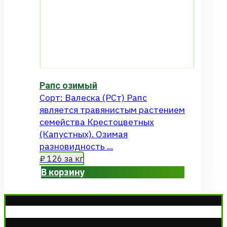
Рапс озимый
Сорт: Валеска (РСт) Рапс
является травянистым растением
семейства Крестоцветных
(Капустных). Озимая
разновидность ...
₽
126
за кг
В корзину