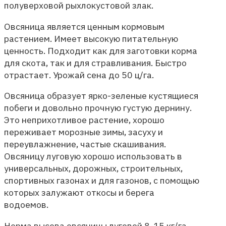
полуверховой рыхлокустовой злак.
Овсяница является ценным кормовым
растением. Имеет высокую питательную
ценность. Подходит как для заготовки корма
для скота, так и для стравливания. Быстро
отрастает. Урожай сена до 50 ц/га.
Овсяница образует ярко-зеленые кустящиеся
побеги и довольно прочную густую дернину.
Это неприхотливое растение, хорошо
переживает морозные зимы, засуху и
переувлажнение, частые скашивания.
Овсяницу луговую хорошо использовать в
универсальных, дорожных, строительных,
спортивных газонах и для газонов, с помощью
которых залужают откосы и берега
водоемов.
Норма высева овсяницы луговой 8-15 кг/га.