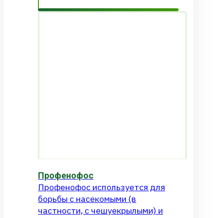
Профенофос
Профенофос используется для
борьбы с насекомыми (в
частности, с чешуекрылыми) и