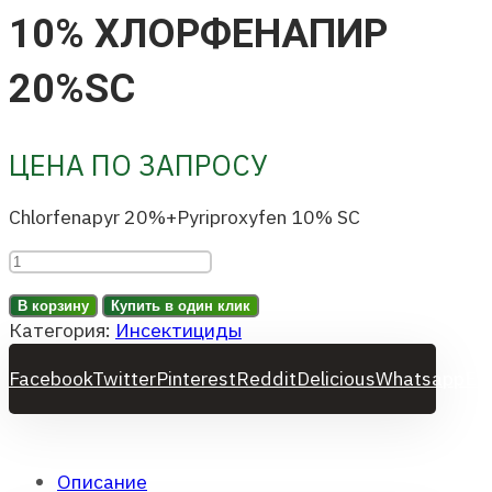
10% ХЛОРФЕНАПИР
20%SC
ЦЕНА ПО ЗАПРОСУ
Chlorfenapyr 20%+Pyriproxyfen 10% SC
Количество
товара
В корзину
Купить в один клик
Пирипроксифен
Категория:
Инсектициды
10%
Хлорфенапир
Facebook
Twitter
Pinterest
Reddit
Delicious
Whatsapp
Em
20%SC
Описание