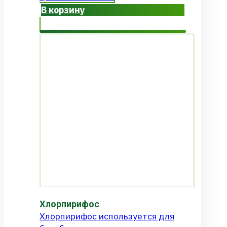
В корзину
Хлорпирифос
Хлорпирифос используется для