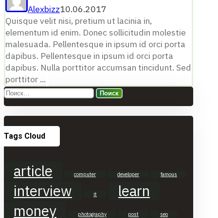
Alexbizz
10.06.2017
Quisque velit nisi, pretium ut lacinia in,
elementum id enim. Donec sollicitudin molestie
malesuada. Pellentesque in ipsum id orci porta
dapibus. Pellentesque in ipsum id orci porta
dapibus. Nulla porttitor accumsan tincidunt. Sed
porttitor ...
Найти:
Tags Cloud
article
computer
developer
famous
interview
learn
it
money
photography
post
seo