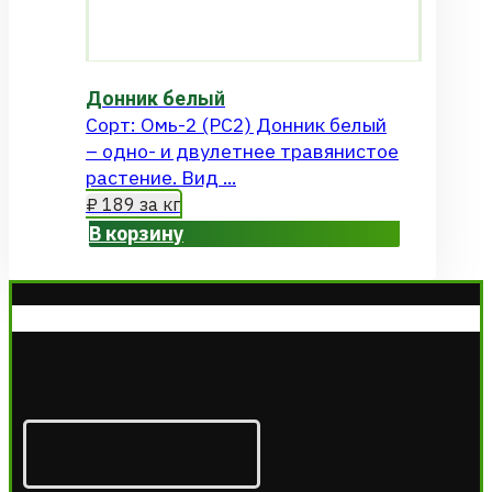
Донник белый
Сорт: Омь-2 (РС2) Донник белый
– одно- и двулетнее травянистое
растение. Вид ...
₽
189
за кг
В корзину