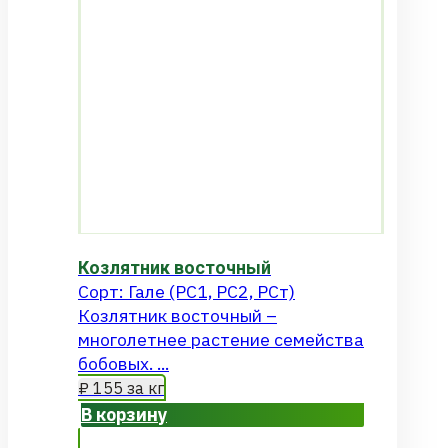
Козлятник восточный
Сорт: Гале (РС1, РС2, РСт)
Козлятник восточный –
многолетнее растение семейства
бобовых. ...
₽
155
за кг
В корзину