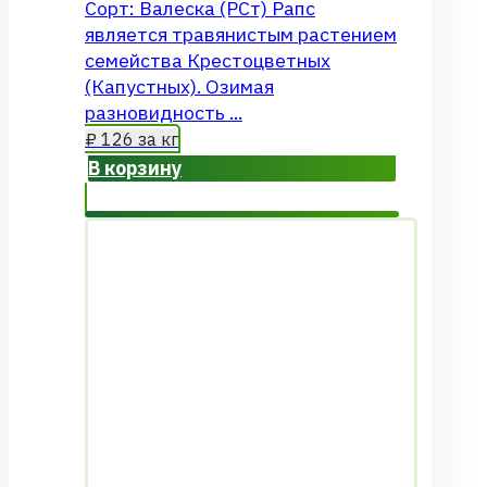
Сорт: Валеска (РСт) Рапс
является травянистым растением
семейства Крестоцветных
(Капустных). Озимая
разновидность ...
₽
126
за кг
В корзину